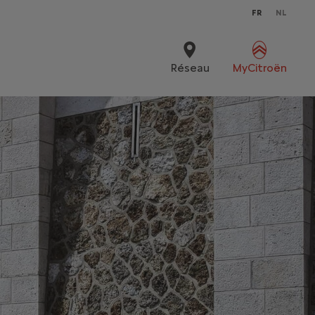
FR
NL
Réseau
MyCitroën