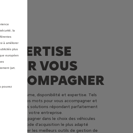
érience
UNE
sécurité, la
fférentes
si à améliorer
EXPERTISE
ublicités plus
mique européen
POUR VOUS
nes
ement (art.
ACCOMPAGNER
us pouvez
Professionnalisme, disponibilité et expertise. Tels
sont les maîtres mots pour vous accompagner et
développer des solutions répondant parfaitement
aux besoins de votre entreprise.
Vous accompagner dans le choix des véhicules
Définir le mode d’acquisition le plus adapté
Vous réserver les meilleurs outils de gestion de