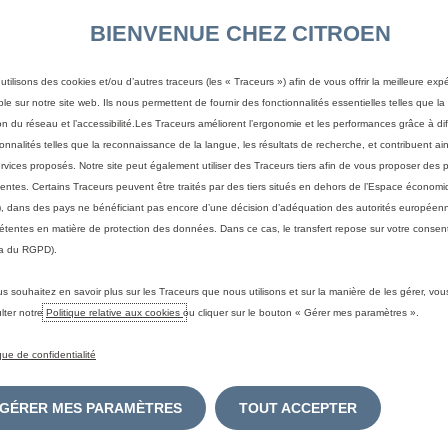
BIENVENUE CHEZ CITROEN
utilisons des cookies et/ou d’autres traceurs (les « Traceurs ») afin de vous offrir la meilleure exp
ble sur notre site web. Ils nous permettent de fournir des fonctionnalités essentielles telles que la 
on du réseau et l’accessibilité.Les Traceurs améliorent l’ergonomie et les performances grâce à di
ionnalités telles que la reconnaissance de la langue, les résultats de recherche, et contribuent ain
ervices proposés. Notre site peut également utiliser des Traceurs tiers afin de vous proposer des p
nentes. Certains Traceurs peuvent être traités par des tiers situés en dehors de l’Espace écono
, dans des pays ne bénéficiant pas encore d’une décision d’adéquation des autorités européen
tentes en matière de protection des données. Dans ce cas, le transfert repose sur votre consent
a du RGPD).
us souhaitez en savoir plus sur les Traceurs que nous utilisons et sur la manière de les gérer, vo
lter notre
Politique relative aux cookies
ou cliquer sur le bouton « Gérer mes paramètres ».
ique de confidentialité
GÉRER MES PARAMÈTRES
TOUT ACCEPTER