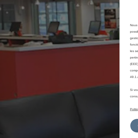
Nous 
possi
gesti
fonct
les s
perti
(EEE)
compé
49.1.
Si vo
consu
Polit