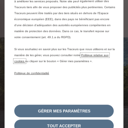
Un véhicule de remplacement.
à améliorer les services proposés. Notre site peut également utiliser des
Traceurs tiers afin de vous proposer des publicités plus pertinentes. Certains
Traceurs peuvent être traités par des tiers situés en dehors de l’Espace
Accéder à free2move
économique européen (EEE), dans des pays ne bénéficiant pas encore
d’une décision d’adéquation des autorités européennes compétentes en
matière de protection des données. Dans ce cas, le transfert repose sur
votre consentement (art. 49.1.a du RGPD).
Si vous souhaitez en savoir plus sur les Traceurs que nous utilisons et sur la
manière de les gérer, vous pouvez consulter notre
Politique relative aux
cookies
ou cliquer sur le bouton « Gérer mes paramètres ».
Politique de confidentialité
GÉRER MES PARAMÈTRES
TOUT ACCEPTER