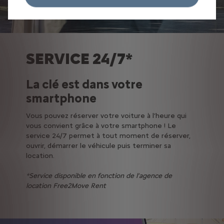
SERVICE 24/7*
La clé est dans votre
smartphone
Vous pouvez réserver votre voiture à l’heure qui
vous convient grâce à votre smartphone ! Le
service 24/7 permet à tout moment de réserver,
ouvrir, démarrer le véhicule puis terminer sa
location.
*Service disponible en fonction de l’agence de
location Free2Move Rent