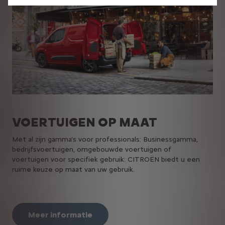
VOERTUIGEN OP MAAT
Met al zijn gamma's voor professionals: Businessgamma,
bedrijfsvoertuigen, omgebouwde voertuigen of
voertuigen voor specifiek gebruik: CITROËN biedt u een
ruime keuze op maat van uw gebruik.
Meer informatie