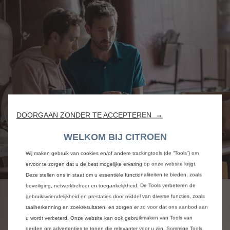
DOORGAAN ZONDER TE ACCEPTEREN →
WELKOM BIJ CITROEN
Wij maken gebruik van cookies en/of andere trackingtools (de “Tools”) om
ervoor te zorgen dat u de best mogelijke ervaring op onze website krijgt.
Deze stellen ons in staat om u essentiële functionaliteiten te bieden, zoals
beveiliging, netwerkbeheer en toegankelijkheid. De Tools verbeteren de
gebruiksvriendelijkheid en prestaties door middel van diverse functies, zoals
KLEINE/MIDDELGROTE
taalherkenning en zoekresultaten, en zorgen er zo voor dat ons aanbod aan
ONDERNEMING
u wordt verbeterd. Onze website kan ook gebruikmaken van Tools van
derden om advertenties te tonen die relevanter voor u zijn. Sommige Tools