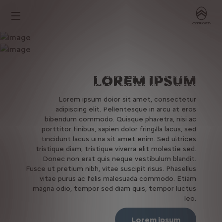
LOREM IPSUM
Lorem ipsum dolor sit amet, consectetur adipiscing
LOREM IPSUM
elit. Pellentesque in arcu at eros bibendum commodo.
Quisque pharetra, nisi ac porttitor finibus, sapien dolor
Lorem ipsum dolor sit amet, consectetur
fringilla lacus, sed tincidunt lacus urna sit amet enim.
adipiscing elit. Pellentesque in arcu at eros
Sed ultrices tristique diam, tristique viverra elit
bibendum commodo. Quisque pharetra, nisi ac
molestie sed. Donec non erat quis neque vestibulum
porttitor finibus, sapien dolor fringilla lacus, sed
blandit. Fusce ut pretium nibh, vitae suscipit risus.
tincidunt lacus urna sit amet enim. Sed ultrices
tristique diam, tristique viverra elit molestie sed.
Donec non erat quis neque vestibulum blandit.
Fusce ut pretium nibh, vitae suscipit risus. Phasellus
vitae purus ac felis malesuada commodo. Etiam
magna odio, tempor sed diam quis, tempor luctus
leo.
Lorem ipsum