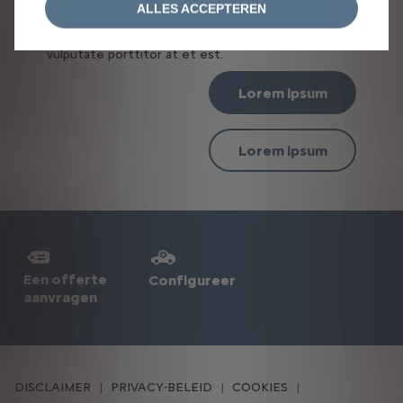
libero placerat feugiat. Donec venenatis, orci quis
ALLES ACCEPTEREN
vulputate tempus, massa augue accumsan dolor, ac
pharetra purus mi et lectus. Nullam id urna vitae mi
vulputate porttitor at et est.
Lorem ipsum
Lorem ipsum
Een offerte
Configureer
aanvragen
DISCLAIMER
PRIVACY-BELEID
COOKIES