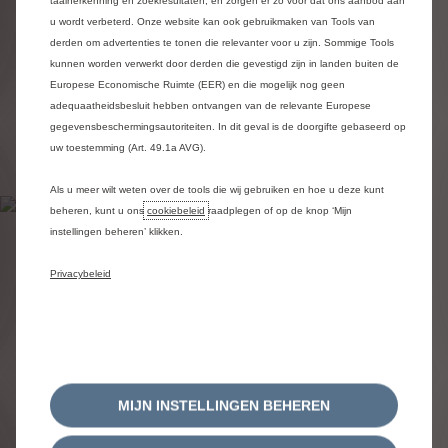
odio, tempor sed diam quis, tempor luctus
leo.
u wordt verbeterd. Onze website kan ook gebruikmaken van Tools van
derden om advertenties te tonen die relevanter voor u zijn. Sommige Tools
Lorem ipsum
kunnen worden verwerkt door derden die gevestigd zijn in landen buiten de
Europese Economische Ruimte (EER) en die mogelijk nog geen
adequaatheidsbesluit hebben ontvangen van de relevante Europese
Lorem ipsum
gegevensbeschermingsautoriteiten. In dit geval is de doorgifte gebaseerd op
uw toestemming (Art. 49.1a AVG).
Als u meer wilt weten over de tools die wij gebruiken en hoe u deze kunt
beheren, kunt u ons
cookiebeleid
raadplegen of op de knop ‘Mijn
instellingen beheren’ klikken.
LOREM IPSUM
Privacybeleid
Quisque consectetur sollicitudin vehicula. Etiam
luctus lobortis est, in porta felis porttitor
pellentesque. Cras dignissim eu est a vestibulum.
Nunc volutpat, nisi ac laoreet feugiat, massa ante
facilisis urna, vel molestie urna justo id quam.
MIJN INSTELLINGEN BEHEREN
Praesent ac ante scelerisque arcu malesuada
malesuada sit amet non mi. Nullam viverra aliquet